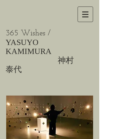
365 Wishes /
YASUYO
KAMIMURA
神村
泰代